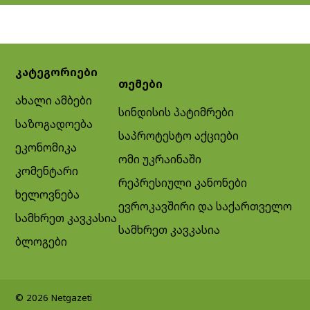
კატეგორიები
თემები
ახალი ამბები
სინდისის პატიმრები
საზოგადოება
საპროტესტო აქციები
ეკონომიკა
ომი უკრაინაში
კომენტარი
რეპრესიული კანონები
ხელოვნება
ევროკავშირი და საქართველო
სამხრეთ კავკასია
სამხრეთ კავკასია
ბლოგები
© 2026 Netgazeti