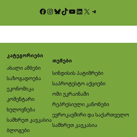
Facebook
Instagram
Bluesky
TikTok
YouTube
LinkedIn
X
Telegram
კატეგორიები
თემები
ახალი ამბები
სინდისის პატიმრები
საზოგადოება
საპროტესტო აქციები
ეკონომიკა
ომი უკრაინაში
კომენტარი
რეპრესიული კანონები
ხელოვნება
ევროკავშირი და საქართველო
სამხრეთ კავკასია
სამხრეთ კავკასია
ბლოგები