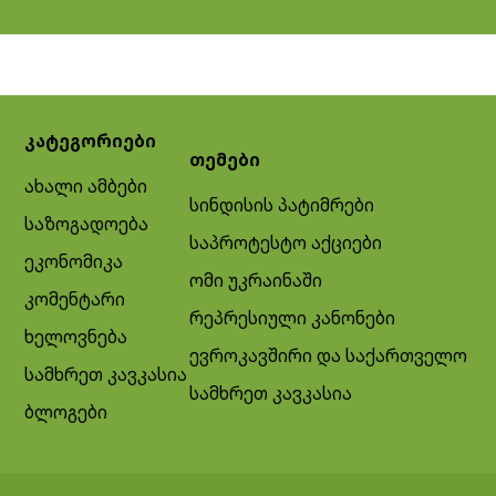
კატეგორიები
თემები
ახალი ამბები
სინდისის პატიმრები
საზოგადოება
საპროტესტო აქციები
ეკონომიკა
ომი უკრაინაში
კომენტარი
რეპრესიული კანონები
ხელოვნება
ევროკავშირი და საქართველო
სამხრეთ კავკასია
სამხრეთ კავკასია
ბლოგები