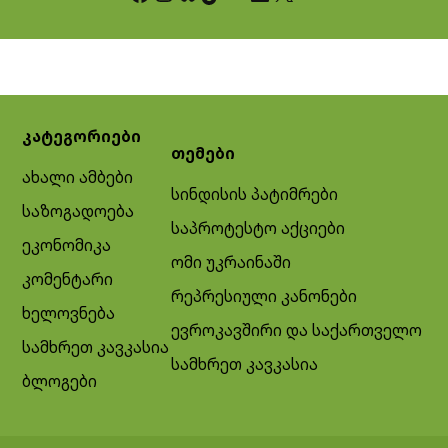
კატეგორიები
თემები
ახალი ამბები
სინდისის პატიმრები
საზოგადოება
საპროტესტო აქციები
ეკონომიკა
ომი უკრაინაში
კომენტარი
რეპრესიული კანონები
ხელოვნება
ევროკავშირი და საქართველო
სამხრეთ კავკასია
სამხრეთ კავკასია
ბლოგები