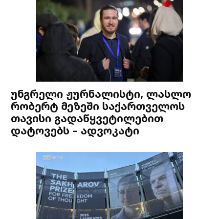
უნგრელი ჟურნალისტი, ლასლო
რობერტ მეზეში საქართველოს
თავისი გადაწყვეტილებით
დატოვებს – ადვოკატი