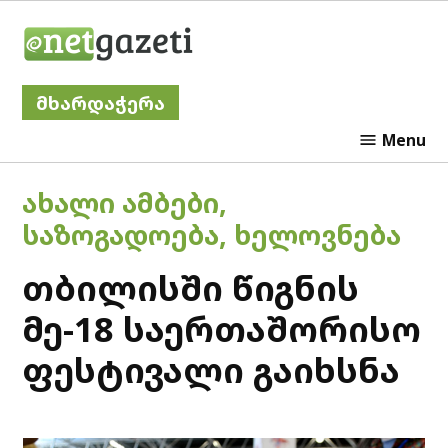
Skip
Netgazeti
to
content
მხარდაჭერა
Menu
POSTED
ᲐᲮᲐᲚᲘ ᲐᲛᲑᲔᲑᲘ
,
IN
ᲡᲐᲖᲝᲒᲐᲓᲝᲔᲑᲐ
,
ᲮᲔᲚᲝᲕᲜᲔᲑᲐ
თბილისში წიგნის
მე-18 საერთაშორისო
ფესტივალი გაიხსნა