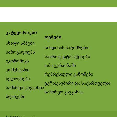
კატეგორიები
თემები
ახალი ამბები
სინდისის პატიმრები
საზოგადოება
საპროტესტო აქციები
ეკონომიკა
ომი უკრაინაში
კომენტარი
რეპრესიული კანონები
ხელოვნება
ევროკავშირი და საქართველო
სამხრეთ კავკასია
სამხრეთ კავკასია
ბლოგები