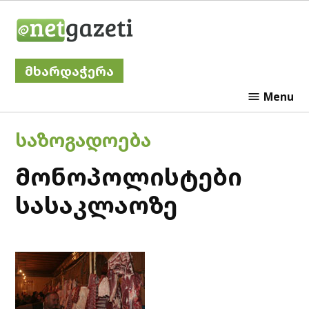
Skip
Netgazeti
to
content
მხარდაჭერა
Menu
POSTED
ᲡᲐᲖᲝᲒᲐᲓᲝᲔᲑᲐ
IN
მონოპოლისტები
სასაკლაოზე