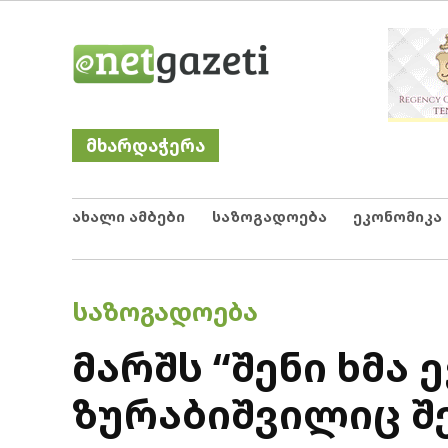
Skip
Netgazeti
ნეტგაზეთი
to
content
მხარდაჭერა
ახალი ამბები
საზოგადოება
ეკონომიკა
POSTED
ᲡᲐᲖᲝᲒᲐᲓᲝᲔᲑᲐ
IN
მარშს “შენი ხმა
ზურაბიშვილიც 