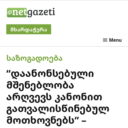
Skip
Netgazeti
to
content
მხარდაჭერა
Menu
POSTED
ᲡᲐᲖᲝᲒᲐᲓᲝᲔᲑᲐ
IN
“დაანონსებული
მშენებლობა
არღვევს კანონით
გათვალისწინებულ
მოთხოვნებს” –