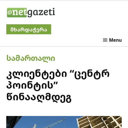
Skip
Netgazeti
to
content
მხარდაჭერა
Menu
POSTED
ᲡᲐᲛᲐᲠᲗᲐᲚᲘ
IN
კლიენტები “ცენტრ
პოინტის”
წინააღმდეგ