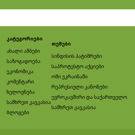
კატეგორიები
თემები
ახალი ამბები
სინდისის პატიმრები
საზოგადოება
საპროტესტო აქციები
ეკონომიკა
ომი უკრაინაში
კომენტარი
რეპრესიული კანონები
ხელოვნება
ევროკავშირი და საქართველო
სამხრეთ კავკასია
სამხრეთ კავკასია
ბლოგები