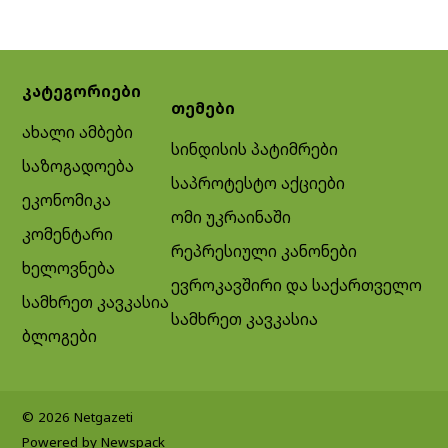
კატეგორიები
თემები
ახალი ამბები
სინდისის პატიმრები
საზოგადოება
საპროტესტო აქციები
ეკონომიკა
ომი უკრაინაში
კომენტარი
რეპრესიული კანონები
ხელოვნება
ევროკავშირი და საქართველო
სამხრეთ კავკასია
სამხრეთ კავკასია
ბლოგები
© 2026 Netgazeti
Powered by Newspack