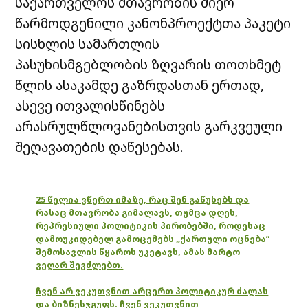
საქართველოს მთავრობის მიერ
წარმოდგენილი კანონპროექტთა პაკეტი
სისხლის სამართლის
პასუხისმგებლობის ზღვარის თოთხმეტ
წლის ასაკამდე გაზრდასთან ერთად,
ასევე ითვალისწინებს
არასრულწლოვანებისთვის გარკვეული
შეღავათების დაწესებას.
25 წელია ვწერთ იმაზე, რაც შენ გაწუხებს და
რასაც მთავრობა გიმალავს, თუმცა დღეს,
რეპრესიული პოლიტიკის პირობებში, როდესაც
დამოუკიდებელ გამოცემებს „ქართული ოცნება“
შემოსავლის წყაროს უკეტავს, ამას მარტო
ვეღარ შევძლებთ.
ჩვენ არ ვეკუთვნით არცერთ პოლიტიკურ ძალას
და ბიზნესჯგუფს. ჩვენ ვეკუთვნით