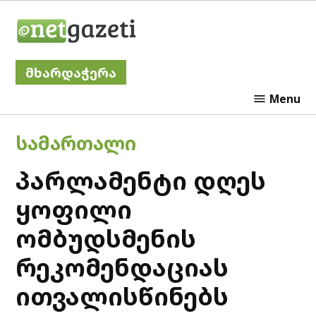
Skip
Netgazeti
to
content
მხარდაჭერა
Menu
POSTED
ᲡᲐᲛᲐᲠᲗᲐᲚᲘ
IN
პარლამენტი დღეს
ყოფილი
ომბუდსმენის
რეკომენდაციას
ითვალისწინებს