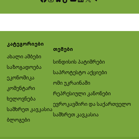
კატეგორიები
თემები
ახალი ამბები
სინდისის პატიმრები
საზოგადოება
საპროტესტო აქციები
ეკონომიკა
ომი უკრაინაში
კომენტარი
რეპრესიული კანონები
ხელოვნება
ევროკავშირი და საქართველო
სამხრეთ კავკასია
სამხრეთ კავკასია
ბლოგები