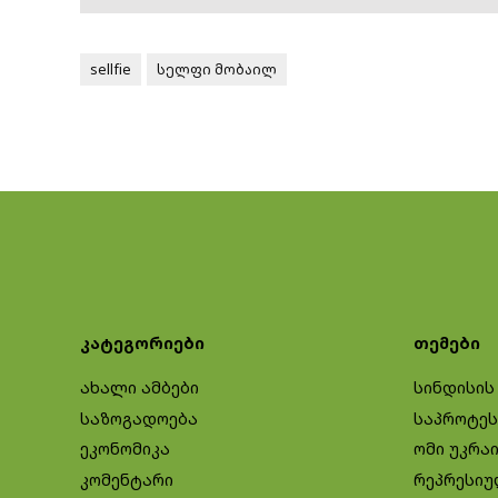
sellfie
სელფი მობაილ
კატეგორიები
თემები
ახალი ამბები
სინდისის
საზოგადოება
საპროტეს
ეკონომიკა
ომი უკრა
კომენტარი
რეპრესიუ