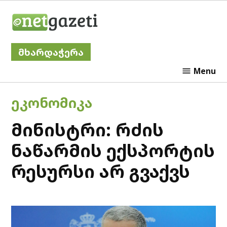
Skip
Netgazeti
to
content
მხარდაჭერა
Menu
POSTED
ᲔᲙᲝᲜᲝᲛᲘᲙᲐ
IN
მინისტრი: რძის
ნაწარმის ექსპორტის
რესურსი არ გვაქვს