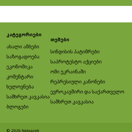
კატეგორიები
თემები
ახალი ამბები
სინდისის პატიმრები
საზოგადოება
საპროტესტო აქციები
ეკონომიკა
ომი უკრაინაში
კომენტარი
რეპრესიული კანონები
ხელოვნება
ევროკავშირი და საქართველო
სამხრეთ კავკასია
სამხრეთ კავკასია
ბლოგები
© 2026 Netgazeti