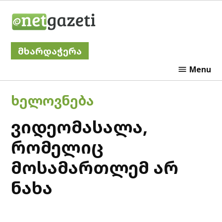
Skip
Netgazeti
to
content
მხარდაჭერა
Menu
POSTED
ᲮᲔᲚᲝᲕᲜᲔᲑᲐ
IN
ვიდეომასალა,
რომელიც
მოსამართლემ არ
ნახა