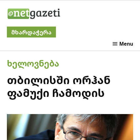
Skip
Netgazeti
to
content
მხარდაჭერა
Menu
POSTED
ᲮᲔᲚᲝᲕᲜᲔᲑᲐ
IN
თბილისში ორჰან
ფამუქი ჩამოდის