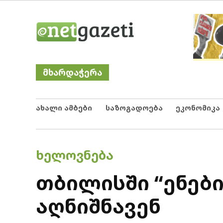
Skip
Netgazeti
ნეტგაზეთი
to
content
მხარდაჭერა
ახალი ამბები
საზოგადოება
ეკონომიკა
POSTED
ᲮᲔᲚᲝᲕᲜᲔᲑᲐ
IN
თბილისში “ენებ
აღნიშნავენ