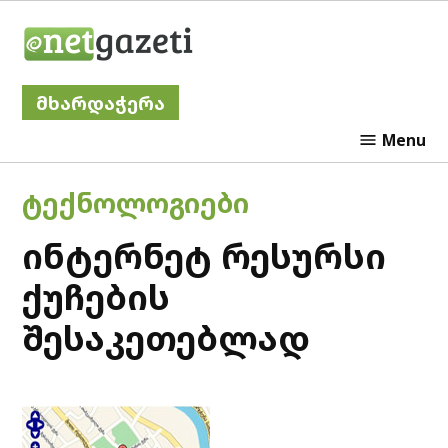
Skip
Netgazeti
to
content
მხარდაჭერა
Menu
POSTED
ᲢᲔᲥᲜᲝᲚᲝᲒᲘᲔᲑᲘ
IN
ინტერნეტ რესურსი
ქუჩების
შესაკეთებლად