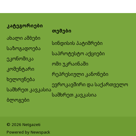
კატეგორიები
თემები
ახალი ამბები
სინდისის პატიმრები
საზოგადოება
საპროტესტო აქციები
ეკონომიკა
ომი უკრაინაში
კომენტარი
რეპრესიული კანონები
ხელოვნება
ევროკავშირი და საქართველო
სამხრეთ კავკასია
სამხრეთ კავკასია
ბლოგები
© 2026 Netgazeti
Powered by Newspack