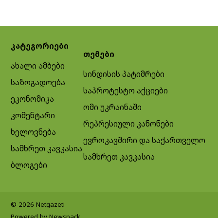
კატეგორიები
თემები
ახალი ამბები
სინდისის პატიმრები
საზოგადოება
საპროტესტო აქციები
ეკონომიკა
ომი უკრაინაში
კომენტარი
რეპრესიული კანონები
ხელოვნება
ევროკავშირი და საქართველო
სამხრეთ კავკასია
სამხრეთ კავკასია
ბლოგები
© 2026 Netgazeti
Powered by Newspack