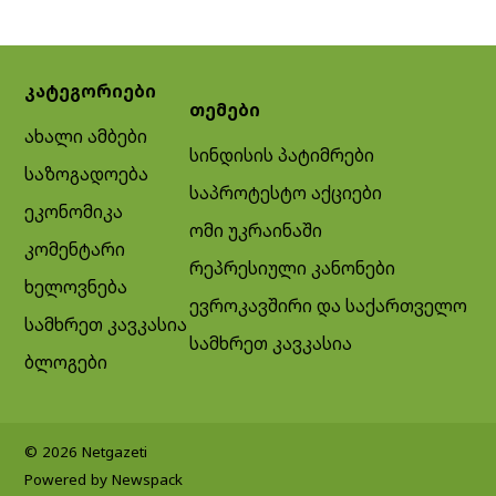
კატეგორიები
თემები
ახალი ამბები
სინდისის პატიმრები
საზოგადოება
საპროტესტო აქციები
ეკონომიკა
ომი უკრაინაში
კომენტარი
რეპრესიული კანონები
ხელოვნება
ევროკავშირი და საქართველო
სამხრეთ კავკასია
სამხრეთ კავკასია
ბლოგები
© 2026 Netgazeti
Powered by Newspack