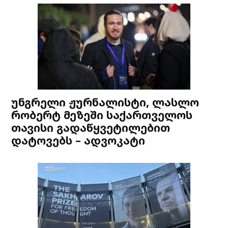
უნგრელი ჟურნალისტი, ლასლო
რობერტ მეზეში საქართველოს
თავისი გადაწყვეტილებით
დატოვებს – ადვოკატი