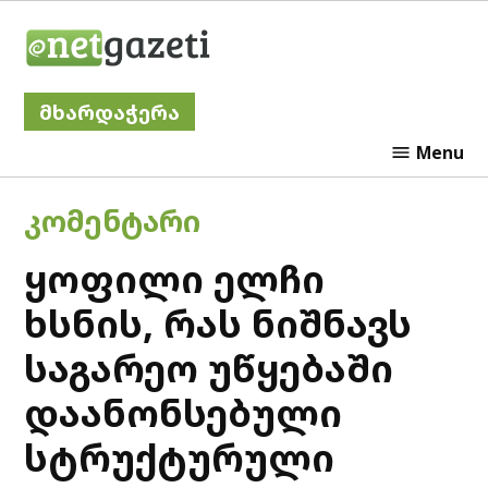
Skip
Netgazeti
to
content
მხარდაჭერა
Menu
POSTED
ᲙᲝᲛᲔᲜᲢᲐᲠᲘ
IN
ყოფილი ელჩი
ხსნის, რას ნიშნავს
საგარეო უწყებაში
დაანონსებული
სტრუქტურული