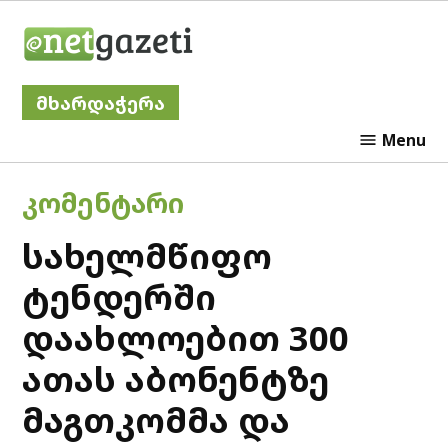
Skip
Netgazeti
to
content
მხარდაჭერა
Menu
POSTED
ᲙᲝᲛᲔᲜᲢᲐᲠᲘ
IN
სახელმწიფო
ტენდერში
დაახლოებით 300
ათას აბონენტზე
მაგთკომმა და