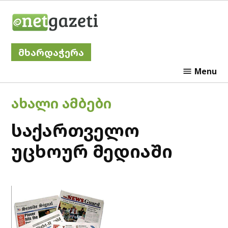
Skip
Netgazeti
to
content
მხარდაჭერა
Menu
POSTED
ᲐᲮᲐᲚᲘ ᲐᲛᲑᲔᲑᲘ
IN
საქართველო
უცხოურ მედიაში