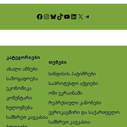
Facebook
Instagram
Bluesky
TikTok
YouTube
LinkedIn
X
Telegram
კატეგორიები
თემები
ახალი ამბები
სინდისის პატიმრები
საზოგადოება
საპროტესტო აქციები
ეკონომიკა
ომი უკრაინაში
კომენტარი
რეპრესიული კანონები
ხელოვნება
ევროკავშირი და საქართველო
სამხრეთ კავკასია
სამხრეთ კავკასია
ბლოგები