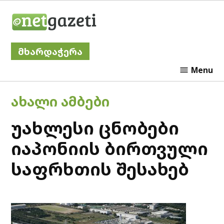
Skip
Netgazeti
to
content
მხარდაჭერა
Menu
POSTED
ᲐᲮᲐᲚᲘ ᲐᲛᲑᲔᲑᲘ
IN
უახლესი ცნობები
იაპონიის ბირთვული
საფრხთის შესახებ