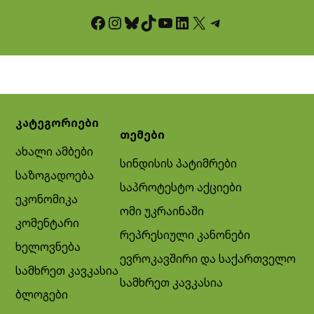
Facebook
Instagram
Bluesky
TikTok
YouTube
LinkedIn
X
Telegram
კატეგორიები
თემები
ახალი ამბები
სინდისის პატიმრები
საზოგადოება
საპროტესტო აქციები
ეკონომიკა
ომი უკრაინაში
კომენტარი
რეპრესიული კანონები
ხელოვნება
ევროკავშირი და საქართველო
სამხრეთ კავკასია
სამხრეთ კავკასია
ბლოგები