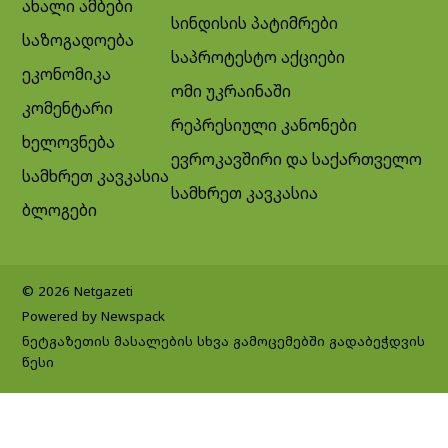
ახალი ამბები
სინდისის პატიმრები
საზოგადოება
საპროტესტო აქციები
ეკონომიკა
ომი უკრაინაში
კომენტარი
რეპრესიული კანონები
ხელოვნება
ევროკავშირი და საქართველო
სამხრეთ კავკასია
სამხრეთ კავკასია
ბლოგები
© 2026 Netgazeti
Powered by Newspack
ნეტგაზეთის მასალების სხვა გამოცემებში გადაბეჭდვის
წესი
Exit mobile version