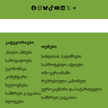
Facebook
Instagram
Bluesky
TikTok
YouTube
LinkedIn
X
Telegram
კატეგორიები
თემები
ახალი ამბები
სინდისის პატიმრები
საზოგადოება
საპროტესტო აქციები
ეკონომიკა
ომი უკრაინაში
კომენტარი
რეპრესიული კანონები
ხელოვნება
ევროკავშირი და საქართველო
სამხრეთ კავკასია
სამხრეთ კავკასია
ბლოგები