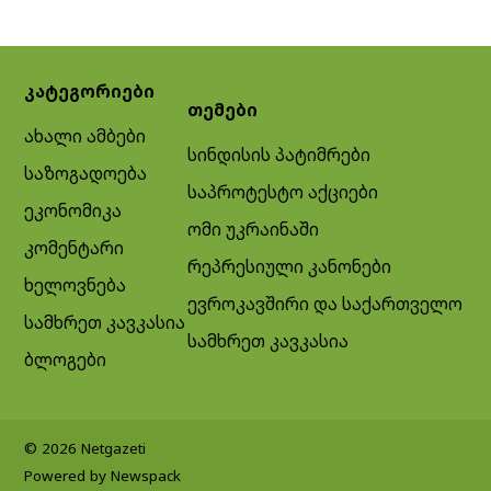
კატეგორიები
თემები
ახალი ამბები
სინდისის პატიმრები
საზოგადოება
საპროტესტო აქციები
ეკონომიკა
ომი უკრაინაში
კომენტარი
რეპრესიული კანონები
ხელოვნება
ევროკავშირი და საქართველო
სამხრეთ კავკასია
სამხრეთ კავკასია
ბლოგები
© 2026 Netgazeti
Powered by Newspack