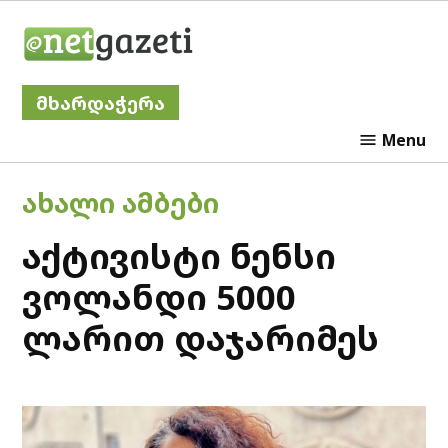
Skip
Netgazeti
to
content
მხარდაჭერა
Menu
POSTED
ᲐᲮᲐᲚᲘ ᲐᲛᲑᲔᲑᲘ
IN
აქტივისტი ნენსი
ვოლანდი 5000
ლარით დაჯარიმეს