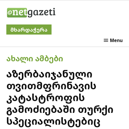
Skip
Netgazeti
to
content
მხარდაჭერა
Menu
POSTED
ᲐᲮᲐᲚᲘ ᲐᲛᲑᲔᲑᲘ
IN
აზერბაიჯანული
თვითმფრინავის
კატასტროფის
გამოძიებაში თურქი
სპეციალისტებიც