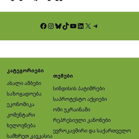
Facebook
Instagram
Bluesky
TikTok
YouTube
LinkedIn
X
Telegram
კატეგორიები
თემები
ახალი ამბები
სინდისის პატიმრები
საზოგადოება
საპროტესტო აქციები
ეკონომიკა
ომი უკრაინაში
კომენტარი
რეპრესიული კანონები
ხელოვნება
ევროკავშირი და საქართველო
სამხრეთ კავკასია