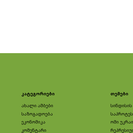
კატეგორიები
თემები
ახალი ამბები
სინდისის
საზოგადოება
საპროტეს
ეკონომიკა
ომი უკრა
კომენტარი
რეპრესიუ