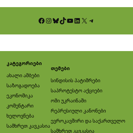
Facebook
Instagram
Bluesky
TikTok
YouTube
LinkedIn
X
Telegram
კატეგორიები
თემები
ახალი ამბები
სინდისის პატიმრები
საზოგადოება
საპროტესტო აქციები
ეკონომიკა
ომი უკრაინაში
კომენტარი
რეპრესიული კანონები
ხელოვნება
ევროკავშირი და საქართველო
სამხრეთ კავკასია
სამხრეთ კავკასია