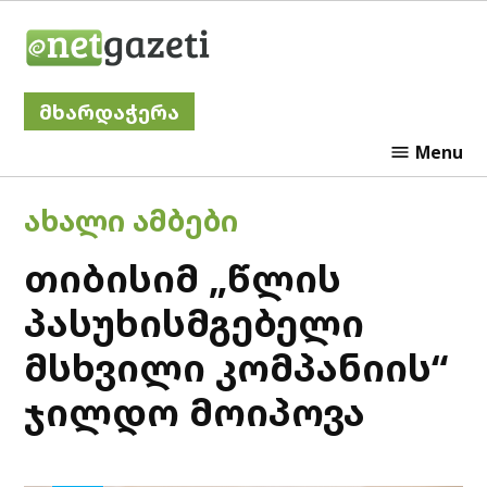
Skip
Netgazeti
to
content
მხარდაჭერა
Menu
POSTED
ᲐᲮᲐᲚᲘ ᲐᲛᲑᲔᲑᲘ
IN
თიბისიმ „წლის
პასუხისმგებელი
მსხვილი კომპანიის“
ჯილდო მოიპოვა