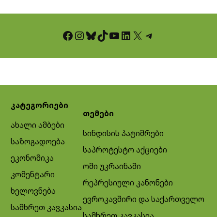
Facebook
Instagram
Bluesky
TikTok
YouTube
LinkedIn
X
Telegram
კატეგორიები
თემები
ახალი ამბები
სინდისის პატიმრები
საზოგადოება
საპროტესტო აქციები
ეკონომიკა
ომი უკრაინაში
კომენტარი
რეპრესიული კანონები
ხელოვნება
ევროკავშირი და საქართველო
სამხრეთ კავკასია
სამხრეთ კავკასია