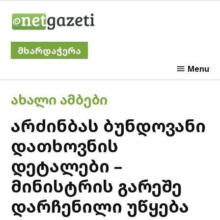
Skip
Netgazeti
to
content
მხარდაჭერა
Menu
POSTED
ᲐᲮᲐᲚᲘ ᲐᲛᲑᲔᲑᲘ
IN
არძინბას ბუნდოვანი
დათხოვნის
დეტალები –
მინისტრის გარეშე
დარჩენილი უწყება