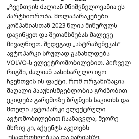
„
ჩვენთვის ძალიან მნიშვნელოვანია ეს
პარტნიორობა.
მოლაპარაკებები
კომპანიასთან 2023 წლის მიწურულს
დავიწყეთ და
შ
ეთანხმებას მალევე
მივაღწიეთ. შედეგად „ასტრაზენეკას“
ავტოპარკი სრულად განახლდება
VOLVO-ს ელექტრომობილებით.
პირველ
რიგში, ძალიან სასიხარულო იყო
ჩვენთვის ის ფაქტი, რომ ორგანიზაცია
მაღალი პასუხისმგებლობის გრძნობით
ეკიდება გარემოზე ზრუნვის საკითხს და
მთელი ავტოპარკ
ი
ელექტრ
ული
ავტომობილებით
ჩ
ა
ა
ნაცვლ
ა,
მეორე
მხრივ
კი
, აქცენტს აკე
თებს
უსაფრთხოებასა და ხარისხზე.