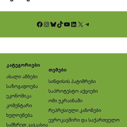
Facebook
Instagram
Bluesky
TikTok
YouTube
LinkedIn
X
Telegram
კატეგორიები
თემები
ახალი ამბები
სინდისის პატიმრები
საზოგადოება
საპროტესტო აქციები
ეკონომიკა
ომი უკრაინაში
კომენტარი
რეპრესიული კანონები
ხელოვნება
ევროკავშირი და საქართველო
სამხრეთ კავკასია