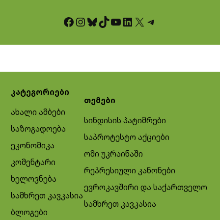
Facebook
Instagram
Bluesky
TikTok
YouTube
LinkedIn
X
Telegram
კატეგორიები
თემები
ახალი ამბები
სინდისის პატიმრები
საზოგადოება
საპროტესტო აქციები
ეკონომიკა
ომი უკრაინაში
კომენტარი
რეპრესიული კანონები
ხელოვნება
ევროკავშირი და საქართველო
სამხრეთ კავკასია
სამხრეთ კავკასია
ბლოგები