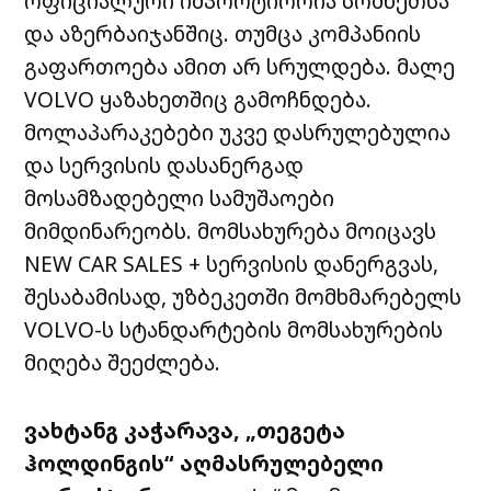
ოფიციალური
იმპორტიორია
სომხეთსა
და
აზერბაიჯანშიც
.
თუმცა
კომპანიის
გაფართოება
ამით
არ
სრულდება
.
მალე
VOLVO
ყაზახეთშიც
გამოჩნდება
.
მოლაპარაკებები
უკვე
დასრულებულია
და
სერვისის
დასანერგად
მოსამზადებელი
სამუშაოები
მიმდინარეობს
.
მომსახურება
მოიცავს
NEW CAR SALES +
სერვისის
დანერგვას
,
შესაბამისად
,
უზბეკეთში
მომხმარებელს
VOLVO-
ს
სტანდარტების
მომსახურების
მიღება
შეეძლება
.
ვახტანგ
კაჭარავა
, „
თეგეტა
ჰოლდინგის
“
აღმასრულებელი