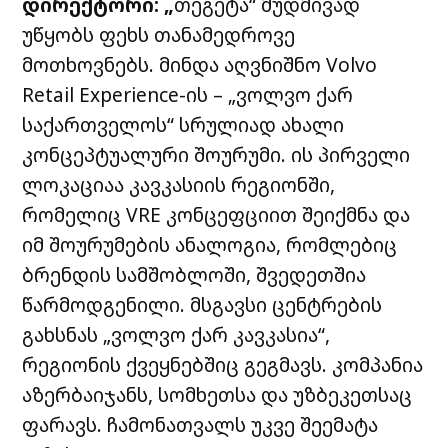
დირექტორი
: „
თეგეტა
“
მუდმივად
უწყობს
ფეხს
თანამედროვე
მოთხოვნებს
.
მინდა
აღვნიშნო
Volvo
Retail Experience-
ის
– „
ვოლვო
ქარ
საქართველოს
“
სრულიად
ახალი
კონცეპტუალური
შოურუმი
.
ის
პირველი
ლოკაციაა
კავკასიის
რეგიონში
,
რომელიც
VRE
კონცეფციით
შეიქმნა
და
იმ
შოურუმების
ანალოგია
,
რომლებიც
ბრენდის
სამშობლოში
,
შვედეთშია
წარმოდგენილი
.
მსგავსი
ცენტრების
გახსნას
„
ვოლვო
ქარ
კავკასია
“,
რეგიონის
ქვეყნებშიც
გეგმავს
.
კომპანია
აზერბაიჯანს
,
სომხეთსა
და
უზბეკეთსაც
ფარავს
.
ჩამონათვალს
უკვე
შეემატა