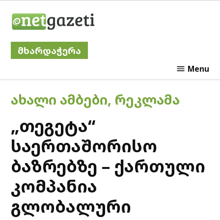
Skip
Netgazeti
to
content
მხარდაჭერა
Menu
POSTED
ᲐᲮᲐᲚᲘ ᲐᲛᲑᲔᲑᲘ
,
ᲠᲔᲙᲚᲐᲛᲐ
IN
„თეგეტა“
საერთაშორისო
ბაზრებზე – ქართული
კომპანია
გლობალური