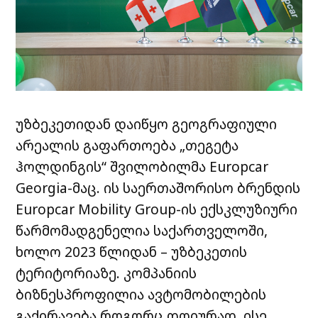
უზბეკეთიდან
დაიწყო
გეოგრაფიული
არეალის
გაფართოება
„
თეგეტა
ჰოლდინგის
“
შვილობილმა
Europcar
Georgia-
მაც
.
ის
საერთაშორისო
ბრენდის
Europcar Mobility Group-
ის
ექსკლუზიური
წარმომადგენელია
საქართველოში
,
ხოლო
2023
წლიდან
–
უზბეკეთის
ტერიტორიაზე
.
კომპანიის
ბიზნესპროფილია
ავტომობილების
გაქირავება
როგორც
დღიურად
,
ისე