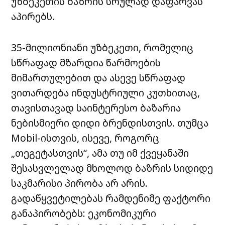
უზბეკეთის
ბაზრის
სრულად
დაფარვას
აპირებს
.
35-
მილიონიანი
უზბეკეთი
,
რომელიც
სწრაფად
მზარდია
წარმოების
მიმართულებით
და
ასევე
სწრაფად
ვითარდება
ინდუსტრიული
კუთხითაც
,
თავისთავად
საინტერესო
ბაზარია
ნებისმიერი
დიდი
ბრენდისთვის
.
თუმცა
Mobil-
ისთვის
,
ისევე
,
როგორც
„
თეგეტასთვის
“,
ამა
თუ
იმ
ქვეყანაში
შესასვლელად
მხოლოდ
ბაზრის
სიდიდე
საკმარისი
პირობა
არ
არის
.
გადაწყვეტილებას
რამდენიმე
ფაქტორი
განაპირობებს
:
ეკონომიკური