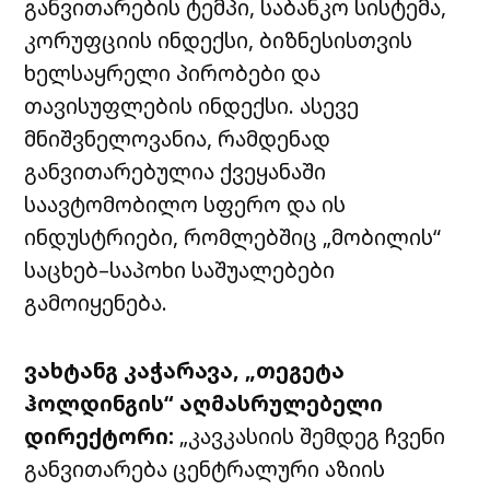
განვითარების
ტემპი
,
საბანკო
სისტემა
,
კორუფციის
ინდექსი
,
ბიზნესისთვის
ხელსაყრელი
პირობები
და
თავისუფლების
ინდექსი
.
ასევე
მნიშვნელოვანია
,
რამდენად
განვითარებულია
ქვეყანაში
საავტომობილო
სფერო
და
ის
ინდუსტრიები
,
რომლებშიც
„
მობილის
“
საცხებ
–
საპოხი
საშუალებები
გამოიყენება
.
ვახტანგ
კაჭარავა
, „
თეგეტა
ჰოლდინგის
“
აღმასრულებელი
დირექტორი
:
„
კავკასიის
შემდეგ
ჩვენი
განვითარება
ცენტრალური
აზიის