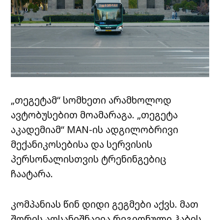
„
თეგეტამ
“
სომხეთი
არამხოლოდ
ავტობუსებით
მოამარაგა
. „
თეგეტა
აკადემიამ
“ MAN-
ის
ადგილობრივი
მექანიკოსებისა
და
სერვისის
პერსონალისთვის
ტრენინგებიც
ჩაატარა
.
კომპანიას
წინ
დიდი
გეგმები
აქვს
.
მათ
შორის
აღსანიშნავია
რეგიონული
ჰაბის