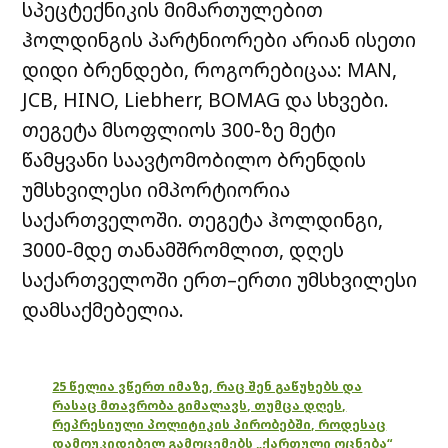
სპეცტექნიკის
მიმართულებით
ჰოლდინგის
პარტნიორები
არიან
ისეთი
დიდი
ბრენდები
,
როგორებიცაა
: MAN,
JCB, HINO, Liebherr, BOMAG
და
სხვები
.
თეგეტა
მსოფლიოს
300-
ზე
მეტი
წამყვანი
საავტომობილო
ბრენდის
უმსხვილესი
იმპორტიორია
საქართველოში
.
თეგეტა
ჰოლდინგი
,
3000-
მდე
თანამშრომლით
,
დღეს
საქართველოში
ერთ
–
ერთი
უმსხვილესი
დამსაქმებელია
.
25 წელია ვწერთ იმაზე, რაც შენ გაწუხებს და
რასაც მთავრობა გიმალავს, თუმცა დღეს,
რეპრესიული პოლიტიკის პირობებში, როდესაც
დამოუკიდებელ გამოცემებს „ქართული ოცნება“