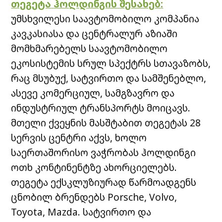
თეგეტა
ჰოლდინგის
შესახებ
:
უმსხვილესი
საავტომობილო
კომპანია
კავკასიასა
და
ცენტრალურ
აზიაში
მომხმარებელს
საავტომობილო
ეკოსისტემის
სრულ
სპექტრს
სთავაზობს
,
რაც
მსუბუქ
,
სატვირთო
და
სამშენებლო
,
ასევე
კომერციულ
,
სამგზავრო
და
ინდუსტრიულ
ტრანსპორტს
მოიცავს
.
მთელი
ქვეყნის
მასშტაბით
თეგეტას
28
სერვის
ცენტრი
აქვს
,
ხოლო
საერთაშორისო
ვაჭრობას
ჰოლდინგი
ოთხ
კონტინენტზე
ახორციელებს
.
თეგეტა
ექსკლუზიურად
წარმოადგენს
ცნობილ
ბრენდებს
Porsche, Volvo,
Toyota, Mazda.
სატვირთო
და