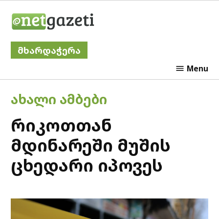
Skip
Netgazeti
to
content
მხარდაჭერა
Menu
POSTED
ᲐᲮᲐᲚᲘ ᲐᲛᲑᲔᲑᲘ
IN
რიკოთთან
მდინარეში მუშის
ცხედარი იპოვეს