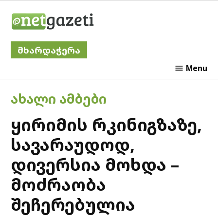
Skip
Netgazeti
to
content
მხარდაჭერა
Menu
POSTED
ᲐᲮᲐᲚᲘ ᲐᲛᲑᲔᲑᲘ
IN
ყირიმის რკინიგზაზე,
სავარაუდოდ,
დივერსია მოხდა –
მოძრაობა
შეჩერებულია