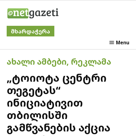
Skip
Netgazeti
to
content
მხარდაჭერა
Menu
POSTED
ᲐᲮᲐᲚᲘ ᲐᲛᲑᲔᲑᲘ
,
ᲠᲔᲙᲚᲐᲛᲐ
IN
„ტოიოტა ცენტრი
თეგეტას“
ინიციატივით
თბილისში
გამწვანების აქცია