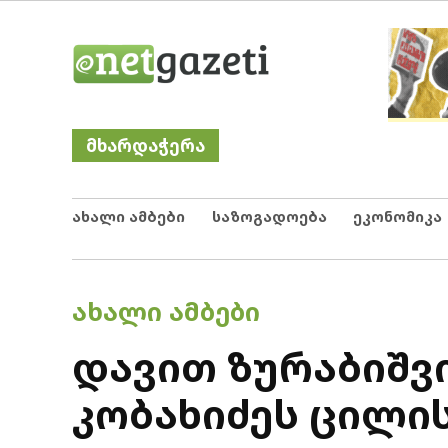
Skip
Netgazeti
ნეტგაზეთი
to
content
მხარდაჭერა
ახალი ამბები
საზოგადოება
ეკონომიკა
POSTED
ᲐᲮᲐᲚᲘ ᲐᲛᲑᲔᲑᲘ
IN
დავით ზურაბიშვ
კობახიძეს ცილი