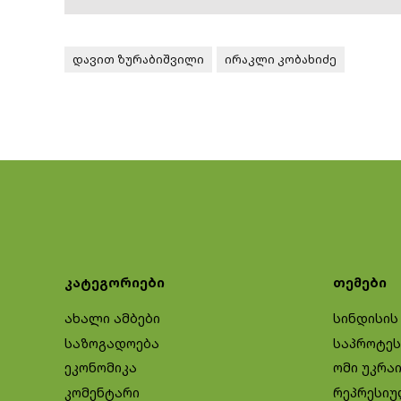
დავით ზურაბიშვილი
ირაკლი კობახიძე
კატეგორიები
თემები
ახალი ამბები
სინდისის
საზოგადოება
საპროტეს
ეკონომიკა
ომი უკრა
კომენტარი
რეპრესიუ