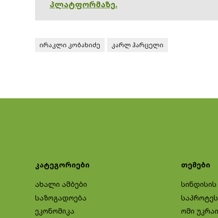
პლატფორმაზე.
ირაკლი კობახიძე
კარლ ჰარცელი
კატეგორიები
თემები
ახალი ამბები
სინდისის
საზოგადოება
საპროტეს
ეკონომიკა
ომი უკრა