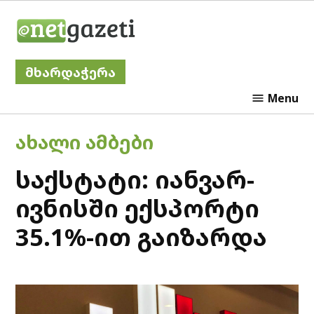
Skip
Netgazeti
to
content
მხარდაჭერა
Menu
POSTED
ᲐᲮᲐᲚᲘ ᲐᲛᲑᲔᲑᲘ
IN
საქსტატი: იანვარ-
ივნისში ექსპორტი
35.1%-ით გაიზარდა