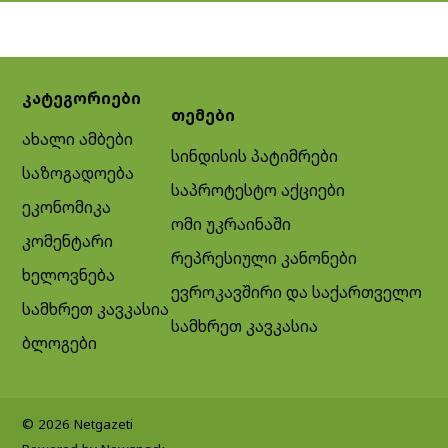
კატეგორიები
თემები
ახალი ამბები
სინდისის პატიმრები
საზოგადოება
საპროტესტო აქციები
ეკონომიკა
ომი უკრაინაში
კომენტარი
რეპრესიული კანონები
ხელოვნება
ევროკავშირი და საქართველო
სამხრეთ კავკასია
სამხრეთ კავკასია
ბლოგები
© 2026 Netgazeti