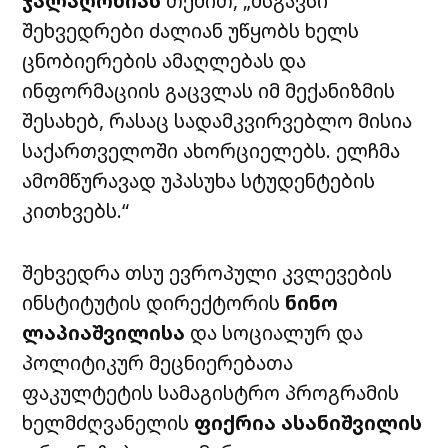
ჯალაღონიას
თქმით, „მსგავსი
შეხვედრები ძალიან
უწყობს
ხელს
ცნობიერების
ამაღლებას
და
ინფორმაციის
გაცვლას
იმ
მექანიზმის
შესახებ
,
რასაც
სადამკვირვებლო
მისია
საქართველოში
ახორციელებს
.
ელჩმა
ამომწურავად უპასუხა სტუდენტების
კითხვებს.“
შეხვედრა
თსუ
ევროპული
კვლევების
ინსტიტუტის
დირექტორის
ნინო
ლაპიაშვილისა
და
სოციალურ
და
პოლიტიკურ
მეცნიერებათა
ფაკულტეტის
სამაგისტრო
პროგრამის
ხელმძღვანელის
ფიქრია
ასანიშვილის