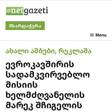
Skip
Netgazeti
to
content
მხარდაჭერა
Menu
POSTED
ᲐᲮᲐᲚᲘ ᲐᲛᲑᲔᲑᲘ
,
ᲠᲔᲙᲚᲐᲛᲐ
IN
ევროკავშირის
სადამკვირვებლო
მისიის
ხელმძღვანელის
მარეკ შჩიგელის