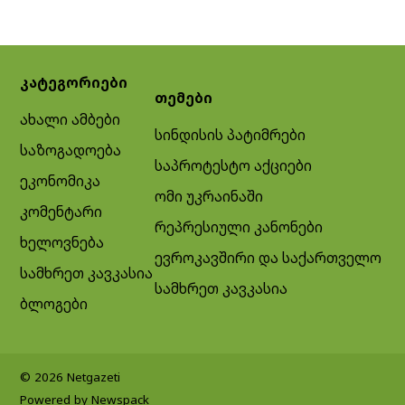
კატეგორიები
თემები
ახალი ამბები
სინდისის პატიმრები
საზოგადოება
საპროტესტო აქციები
ეკონომიკა
ომი უკრაინაში
კომენტარი
რეპრესიული კანონები
ხელოვნება
ევროკავშირი და საქართველო
სამხრეთ კავკასია
სამხრეთ კავკასია
ბლოგები
© 2026 Netgazeti
Powered by Newspack