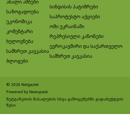
ახალი ამბები
სინდისის პატიმრები
საზოგადოება
საპროტესტო აქციები
ეკონომიკა
ომი უკრაინაში
კომენტარი
რეპრესიული კანონები
ხელოვნება
ევროკავშირი და საქართველო
სამხრეთ კავკასია
სამხრეთ კავკასია
ბლოგები
© 2026 Netgazeti
Powered by Newspack
ნეტგაზეთის მასალების სხვა გამოცემებში გადაბეჭდვის
წესი
Exit mobile version