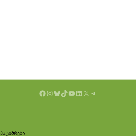
Facebook
Instagram
Bluesky
TikTok
YouTube
LinkedIn
X
Telegram
 პატიმრები