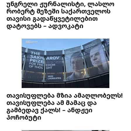
უნგრელი ჟურნალისტი, ლასლო
რობერტ მეზეში საქართველოს
თავისი გადაწყვეტილებით
დატოვებს – ადვოკატი
თავისუფლება მზია ამაღლობელს!
თავისუფლება ამ მამაც და
გამბედავ ქალს! – ანდჟეი
პოჩობუტი